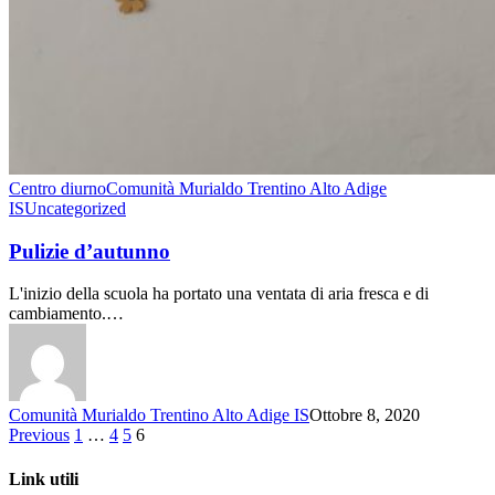
Centro diurno
Comunità Murialdo Trentino Alto Adige
IS
Uncategorized
Pulizie d’autunno
L'inizio della scuola ha portato una ventata di aria fresca e di
cambiamento.…
Comunità Murialdo Trentino Alto Adige IS
Ottobre 8, 2020
Previous
1
…
4
5
6
Link utili