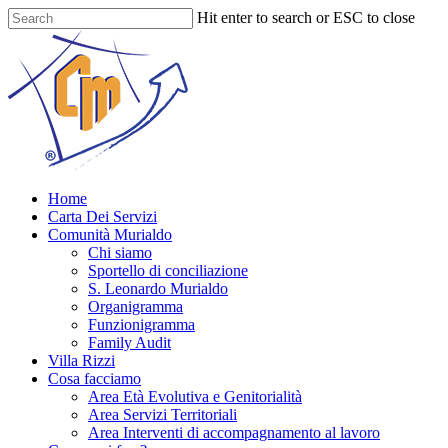
Skip
Hit enter to search or ESC to close
to
Close
main
Search
content
Menu
Home
Carta Dei Servizi
Comunità Murialdo
Chi siamo
Sportello di conciliazione
S. Leonardo Murialdo
Organigramma
Funzionigramma
Family Audit
Villa Rizzi
Cosa facciamo
Area Età Evolutiva e Genitorialità
Area Servizi Territoriali
Area Interventi di accompagnamento al lavoro