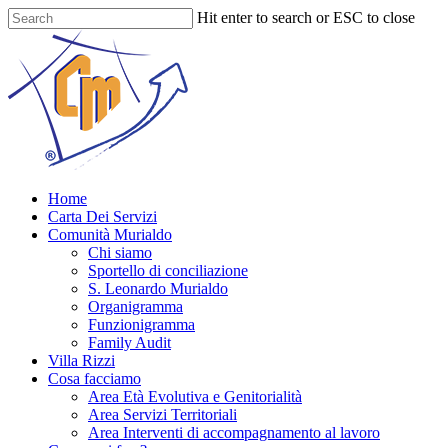
Skip
Hit enter to search or ESC to close
to
Close
main
Search
content
Menu
Home
Carta Dei Servizi
Comunità Murialdo
Chi siamo
Sportello di conciliazione
S. Leonardo Murialdo
Organigramma
Funzionigramma
Family Audit
Villa Rizzi
Cosa facciamo
Area Età Evolutiva e Genitorialità
Area Servizi Territoriali
Area Interventi di accompagnamento al lavoro