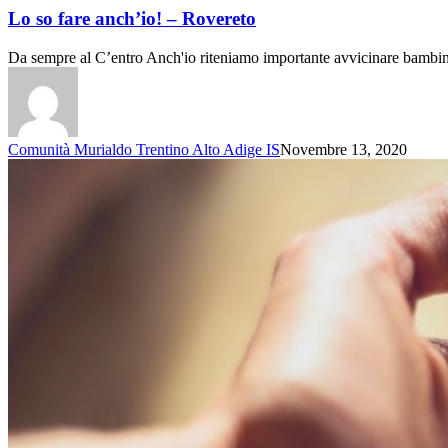
Lo so fare anch’io! – Rovereto
Da sempre al C’entro Anch'io riteniamo importante avvicinare bambin
Comunità Murialdo Trentino Alto Adige IS
Novembre 13, 2020