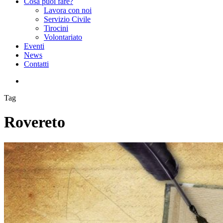
Cosa puoi fare?
Lavora con noi
Servizio Civile
Tirocini
Volontariato
Eventi
News
Contatti
facebook
instagram
Tag
Rovereto