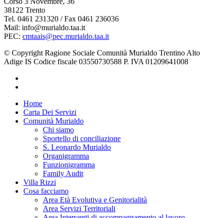
Corso 3 Novembre, 36
38122 Trento
Tel. 0461 231320 / Fax 0461 236036
Mail: info@murialdo.taa.it
PEC:
cmtaais@pec.murialdo.taa.it
© Copyright Ragione Sociale Comunità Murialdo Trentino Alto
Adige IS Codice fiscale 03550730588 P. IVA 01209641008
facebook
instagram
Close
Home
Menu
Carta Dei Servizi
Comunità Murialdo
Chi siamo
Sportello di conciliazione
S. Leonardo Murialdo
Organigramma
Funzionigramma
Family Audit
Villa Rizzi
Cosa facciamo
Area Età Evolutiva e Genitorialità
Area Servizi Territoriali
Area Interventi di accompagnamento al lavoro