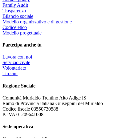
Family Audit
Trasparenza
Bilancio sociale
Modello organizzativo e di gestione
Codice etico
Modello progettuale
Partecipa anche tu
Lavora con noi
Servizio civile
Volontariato
Tirocini
Ragione Sociale
Comunità Murialdo Trentino Alto Adige IS
Ramo di Provincia Italiana Giuseppini del Murialdo
Codice fiscale 03550730588
P. IVA 01209641008
Sede operativa