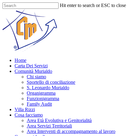
Skip
Hit enter to search or ESC to close
to
Close
main
Search
content
Menu
Home
Carta Dei Servizi
Comunità Murialdo
Chi siamo
Sportello di conciliazione
S. Leonardo Murialdo
Organigramma
Funzionigramma
Family Audit
Villa Rizzi
Cosa facciamo
Area Età Evolutiva e Genitorialità
Area Servizi Territoriali
Area Interventi di accompagnamento al lavoro