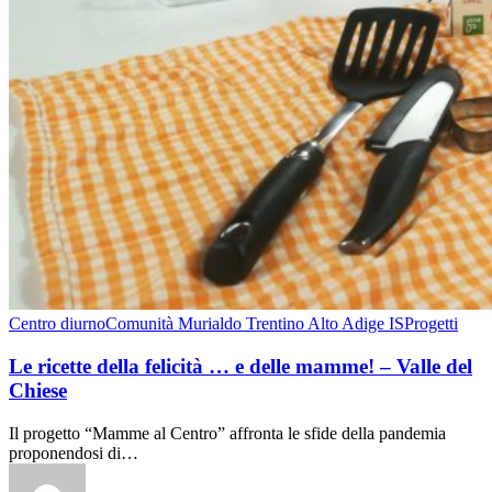
Centro diurno
Comunità Murialdo Trentino Alto Adige IS
Progetti
Le ricette della felicità … e delle mamme! – Valle del
Chiese
Il progetto “Mamme al Centro” affronta le sfide della pandemia
proponendosi di…