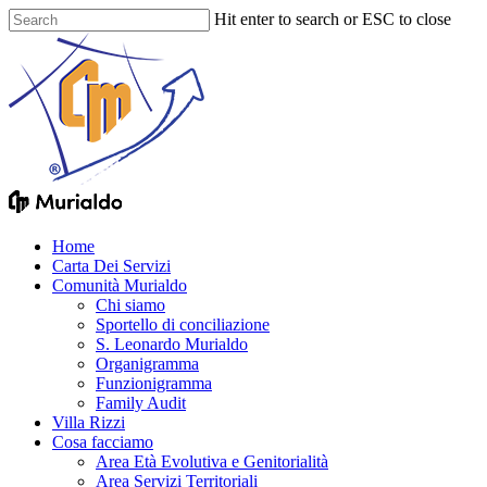
Skip
Hit enter to search or ESC to close
to
Close
main
Search
content
Menu
Home
Carta Dei Servizi
Comunità Murialdo
Chi siamo
Sportello di conciliazione
S. Leonardo Murialdo
Organigramma
Funzionigramma
Family Audit
Villa Rizzi
Cosa facciamo
Area Età Evolutiva e Genitorialità
Area Servizi Territoriali