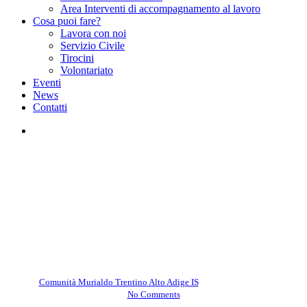
Area Interventi di accompagnamento al lavoro
Cosa puoi fare?
Lavora con noi
Servizio Civile
Tirocini
Volontariato
Eventi
News
Contatti
facebook
instagram
Comunità Murialdo Trentino Alto Adige IS
Bambini e Anziani si
incontrano – Rovereto
By
Comunità Murialdo Trentino Alto Adige IS
Settembre 22, 2025
No Comments