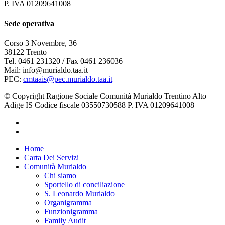
P. IVA 01209641008
Sede operativa
Corso 3 Novembre, 36
38122 Trento
Tel. 0461 231320 / Fax 0461 236036
Mail: info@murialdo.taa.it
PEC:
cmtaais@pec.murialdo.taa.it
© Copyright Ragione Sociale Comunità Murialdo Trentino Alto
Adige IS Codice fiscale 03550730588 P. IVA 01209641008
facebook
instagram
Close
Home
Menu
Carta Dei Servizi
Comunità Murialdo
Chi siamo
Sportello di conciliazione
S. Leonardo Murialdo
Organigramma
Funzionigramma
Family Audit