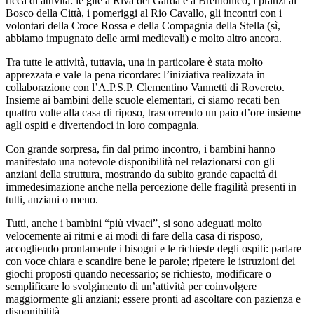
ricca di attività: le gite a Riva del Garda e a Brentonico, i pranzi al
Bosco della Città, i pomeriggi al Rio Cavallo, gli incontri con i
volontari della Croce Rossa e della Compagnia della Stella (sì,
abbiamo impugnato delle armi medievali) e molto altro ancora.
Tra tutte le attività, tuttavia, una in particolare è stata molto
apprezzata e vale la pena ricordare: l’iniziativa realizzata in
collaborazione con l’A.P.S.P. Clementino Vannetti di Rovereto.
Insieme ai bambini delle scuole elementari, ci siamo recati ben
quattro volte alla casa di riposo, trascorrendo un paio d’ore insieme
agli ospiti e divertendoci in loro compagnia.
Con grande sorpresa, fin dal primo incontro, i bambini hanno
manifestato una notevole disponibilità nel relazionarsi con gli
anziani della struttura, mostrando da subito grande capacità di
immedesimazione anche nella percezione delle fragilità presenti in
tutti, anziani o meno.
Tutti, anche i bambini “più vivaci”, si sono adeguati molto
velocemente ai ritmi e ai modi di fare della casa di risposo,
accogliendo prontamente i bisogni e le richieste degli ospiti: parlare
con voce chiara e scandire bene le parole; ripetere le istruzioni dei
giochi proposti quando necessario; se richiesto, modificare o
semplificare lo svolgimento di un’attività per coinvolgere
maggiormente gli anziani; essere pronti ad ascoltare con pazienza e
disponibilità.