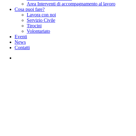
Area Interventi di accompagnamento al lavoro
Cosa puoi fare?
Lavora con noi
Servizio Civile
Tirocini
Volontariato
Eventi
News
Contatti
facebook
instagram
Uncategorized
ESCAPE ROOM HORROR
AL CENTRO DI
AGGREGAZIONE DI
STORO!