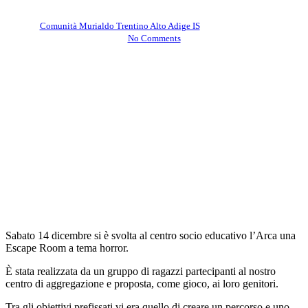
By
Comunità Murialdo Trentino Alto Adige IS
Dicembre 20, 2024
No Comments
Sabato 14 dicembre si è svolta al centro socio educativo l’Arca una
Escape Room a tema horror.
È stata realizzata da un gruppo di ragazzi partecipanti al nostro
centro di aggregazione e proposta, come gioco, ai loro genitori.
Tra gli obiettivi prefissati vi era quello di creare un percorso e uno