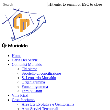
Skip
Hit enter to search or ESC to close
to
Close
main
Search
content
Menu
Home
Carta Dei Servizi
Comunità Murialdo
Chi siamo
Sportello di conciliazione
S. Leonardo Murialdo
Organigramma
Funzionigramma
Family Audit
Villa Rizzi
Cosa facciamo
Area Età Evolutiva e Genitorialità
Area Servizi Territoriali