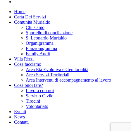
instagram
Close
Home
Menu
Carta Dei Servizi
Comunità Murialdo
Chi siamo
Sportello di conciliazione
S. Leonardo Murialdo
Organigramma
Funzionigramma
Family Audit
Villa Rizzi
Cosa facciamo
Area Età Evolutiva e Genitorialità
Area Servizi Territoriali
Area Interventi di accompagnamento al lavoro
Cosa puoi fare?
Lavora con noi
Servizio Civile
Tirocini
Volontariato
Eventi
News
Contatti