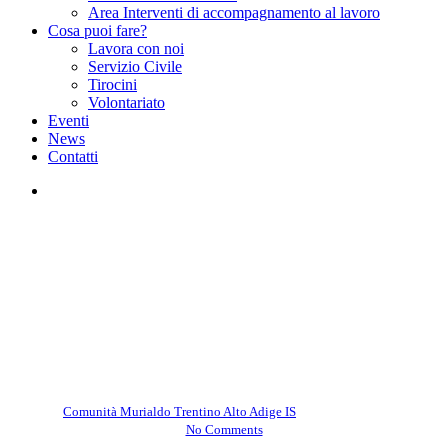
Area Interventi di accompagnamento al lavoro
Cosa puoi fare?
Lavora con noi
Servizio Civile
Tirocini
Volontariato
Eventi
News
Contatti
facebook
instagram
Comunità Murialdo Trentino Alto Adige IS
Facendo memoria di alcuni
tratti della vita del Murialdo
By
Comunità Murialdo Trentino Alto Adige IS
Giugno 20, 2025
No Comments