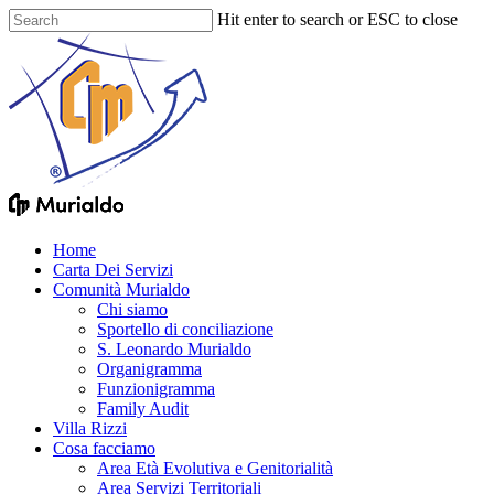
Skip
Hit enter to search or ESC to close
to
Close
main
Search
content
Menu
Home
Carta Dei Servizi
Comunità Murialdo
Chi siamo
Sportello di conciliazione
S. Leonardo Murialdo
Organigramma
Funzionigramma
Family Audit
Villa Rizzi
Cosa facciamo
Area Età Evolutiva e Genitorialità
Area Servizi Territoriali