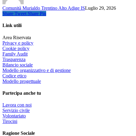
Comunità Murialdo Trentino Alto Adige IS
Luglio 29, 2026
Share
Tweet
Share
Pin
Link utili
Area Riservata
Privacy e policy
Cookie policy
Family Audit
Trasparenza
Bilancio sociale
Modello organizzativo e di gestione
Codice etico
Modello progettuale
Partecipa anche tu
Lavora con noi
Servizio civile
Volontariato
Tirocini
Ragione Sociale