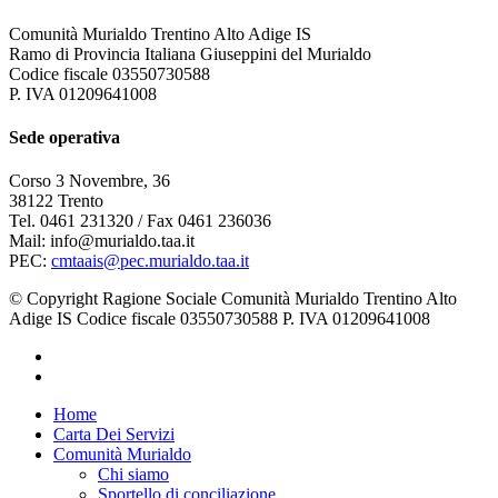
Comunità Murialdo Trentino Alto Adige IS
Ramo di Provincia Italiana Giuseppini del Murialdo
Codice fiscale 03550730588
P. IVA 01209641008
Sede operativa
Corso 3 Novembre, 36
38122 Trento
Tel. 0461 231320 / Fax 0461 236036
Mail: info@murialdo.taa.it
PEC:
cmtaais@pec.murialdo.taa.it
© Copyright Ragione Sociale Comunità Murialdo Trentino Alto
Adige IS Codice fiscale 03550730588 P. IVA 01209641008
facebook
instagram
Close
Home
Menu
Carta Dei Servizi
Comunità Murialdo
Chi siamo
Sportello di conciliazione