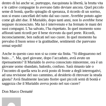
dentro di lui anche se, purtroppo, riacquistata la libertà, la brutta vita
e le cattive compagnie lo avevano fatto deviare ancora. Quel piccolo
seme di bontà, quello spiraglio di speranza, il ricordo di un sorriso,
non si erano cancellati del tutto dal suo cuore. Avrebbe potuto agire
come gli altri due. Il Murialdo, dopo tanti anni, non lo avrebbe forse
neppure riconosciuto. Ma lui è intervenuto e ha fermato le mani dei
suoi compagni. L’ha salvato, l’ha rispettato. In quel momento sono
affiorati tanti ricordi per il bene ricevuto da quel prete. Ricordi,
inconsciamente, ben radicati nel suo cuore. In quel momento ha
prevalso il buon senso e la gratitudine, sentimenti che parevano
ormai sepolti!
Anche in questo caso non si sa come sia finita. “Si dileguarono nel
buio…”. Ma, quel giovane, dopo l’accaduto, avrà avuto un
ripensamento? Il Murialdo lo aveva conosciuto minorenne, ora è un
giovane uomo sbandato, balordo, confuso. Sarà rimasto tale o
l’incontro di quella sera lo avrà posto di fronte a degli interrogativi,
ad una revisione del suo cammino, al desiderio di ritrovare la strada
giusta? Avrà finalmente lasciato fiorire quei piccoli semi di bontà e
saggezza che il Murialdo aveva posto nel suo cuore?
Don Marco Dematté