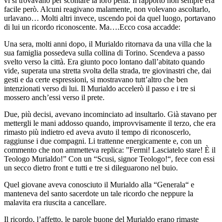
vi si trovavano per scontare la loro pena. Il rapporto non sempre era
facile però. Alcuni reagivano malamente, non volevano ascoltarlo,
urlavano… Molti altri invece, uscendo poi da quel luogo, portavano
di lui un ricordo riconoscente. Ma….Ecco cosa accadde:
Una sera, molti anni dopo, il Murialdo ritornava da una villa che la
sua famiglia possedeva sulla collina di Torino. Scendeva a passo
svelto verso la città. Era giunto poco lontano dall’abitato quando
vide, superata una stretta svolta della strada, tre giovinastri che, dai
gesti e da certe espressioni, si mostravano tutt’altro che ben
intenzionati verso di lui. Il Murialdo accelerò il passo e i tre si
mossero anch’essi verso il prete.
Due, più decisi, avevano incominciato ad insultarlo. Già stavano per
mettergli le mani addosso quando, improvvisamente il terzo, che era
rimasto più indietro ed aveva avuto il tempo di riconoscerlo,
raggiunse i due compagni. Li trattenne energicamente e, con un
commento che non ammetteva replica: ”Fermi! Lasciatelo stare! È il
Teologo Murialdo!” Con un “Scusi, signor Teologo!“, fece con essi
un secco dietro front e tutti e tre si dileguarono nel buio.
Quel giovane aveva conosciuto il Murialdo alla “Generala“ e
manteneva del santo sacerdote un tale ricordo che neppure la
malavita era riuscita a cancellare.
Il ricordo, l’affetto, le parole buone del Murialdo erano rimaste