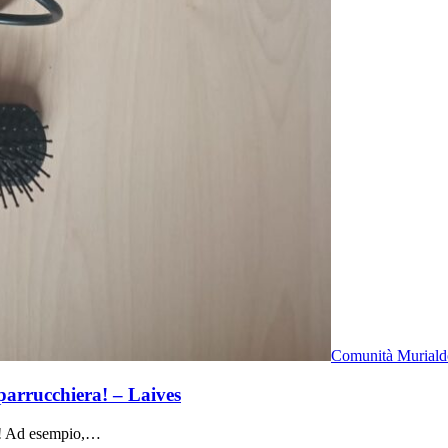
Comunità Murialdo
 parrucchiera! – Laives
te! Ad esempio,…