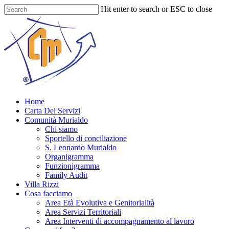
Skip
Hit enter to search or ESC to close
to
Close
main
Search
content
Menu
Home
Carta Dei Servizi
Comunità Murialdo
Chi siamo
Sportello di conciliazione
S. Leonardo Murialdo
Organigramma
Funzionigramma
Family Audit
Villa Rizzi
Cosa facciamo
Area Età Evolutiva e Genitorialità
Area Servizi Territoriali
Area Interventi di accompagnamento al lavoro