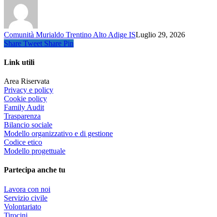
Comunità Murialdo Trentino Alto Adige IS
Luglio 29, 2026
Share
Tweet
Share
Pin
Link utili
Area Riservata
Privacy e policy
Cookie policy
Family Audit
Trasparenza
Bilancio sociale
Modello organizzativo e di gestione
Codice etico
Modello progettuale
Partecipa anche tu
Lavora con noi
Servizio civile
Volontariato
Tirocini