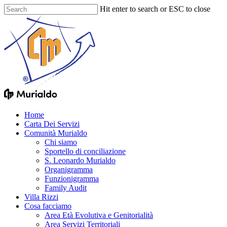
Skip
Hit enter to search or ESC to close
to
Close
main
Search
content
Menu
Home
Carta Dei Servizi
Comunità Murialdo
Chi siamo
Sportello di conciliazione
S. Leonardo Murialdo
Organigramma
Funzionigramma
Family Audit
Villa Rizzi
Cosa facciamo
Area Età Evolutiva e Genitorialità
Area Servizi Territoriali