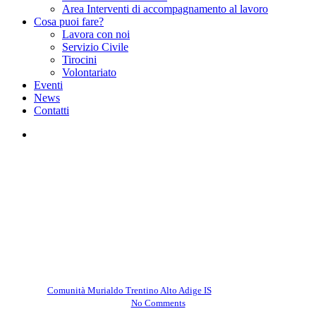
Area Interventi di accompagnamento al lavoro
Cosa puoi fare?
Lavora con noi
Servizio Civile
Tirocini
Volontariato
Eventi
News
Contatti
facebook
instagram
Comunità Murialdo Trentino Alto Adige IS
Progetti
Orientare ed accompagnare –
ItaliaEducante
By
Comunità Murialdo Trentino Alto Adige IS
Aprile 12, 2021
No Comments