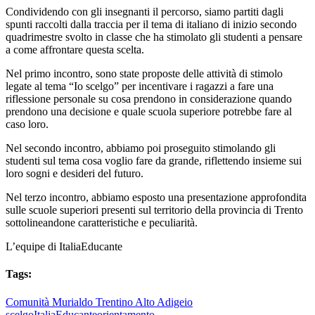
Condividendo con gli insegnanti il percorso, siamo partiti dagli
spunti raccolti dalla traccia per il tema di italiano di inizio secondo
quadrimestre svolto in classe che ha stimolato gli studenti a pensare
a come affrontare questa scelta.
Nel primo incontro, sono state proposte delle attività di stimolo
legate al tema “Io scelgo” per incentivare i ragazzi a fare una
riflessione personale su cosa prendono in considerazione quando
prendono una decisione e quale scuola superiore potrebbe fare al
caso loro.
Nel secondo incontro, abbiamo poi proseguito stimolando gli
studenti sul tema cosa voglio fare da grande, riflettendo insieme sui
loro sogni e desideri del futuro.
Nel terzo incontro, abbiamo esposto una presentazione approfondita
sulle scuole superiori presenti sul territorio della provincia di Trento
sottolineandone caratteristiche e peculiarità.
L’equipe di ItaliaEducante
Tags:
Comunità Murialdo Trentino Alto Adige
io
scelgo
ItaliaEducante
orientamento