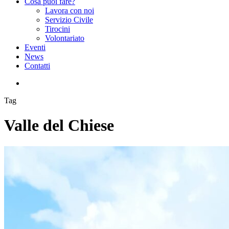
Cosa puoi fare?
Lavora con noi
Servizio Civile
Tirocini
Volontariato
Eventi
News
Contatti
facebook
instagram
Tag
Valle del Chiese