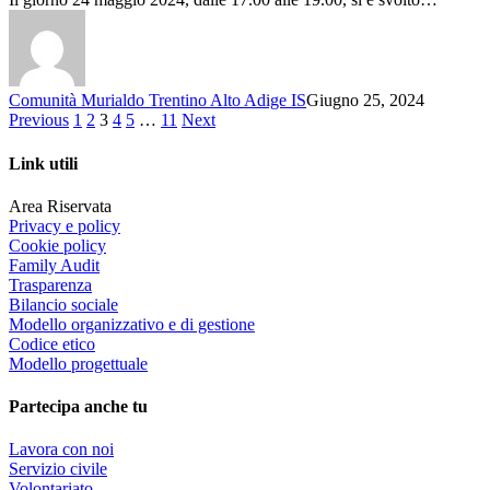
Comunità Murialdo Trentino Alto Adige IS
Giugno 25, 2024
Previous
1
2
3
4
5
…
11
Next
Link utili
Area Riservata
Privacy e policy
Cookie policy
Family Audit
Trasparenza
Bilancio sociale
Modello organizzativo e di gestione
Codice etico
Modello progettuale
Partecipa anche tu
Lavora con noi
Servizio civile
Volontariato