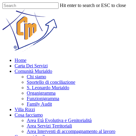
Skip
Hit enter to search or ESC to close
to
Close
main
Search
content
Menu
Home
Carta Dei Servizi
Comunità Murialdo
Chi siamo
Sportello di conciliazione
S. Leonardo Murialdo
Organigramma
Funzionigramma
Family Audit
Villa Rizzi
Cosa facciamo
Area Età Evolutiva e Genitorialità
Area Servizi Territoriali
Area Interventi di accompagnamento al lavoro