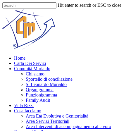
Skip
Hit enter to search or ESC to close
to
Close
main
Search
content
Menu
Home
Carta Dei Servizi
Comunità Murialdo
Chi siamo
Sportello di conciliazione
S. Leonardo Murialdo
Organigramma
Funzionigramma
Family Audit
Villa Rizzi
Cosa facciamo
Area Età Evolutiva e Genitorialità
Area Servizi Territoriali
Area Interventi di accompagnamento al lavoro