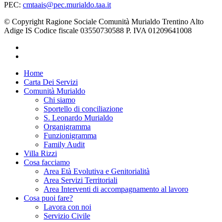
PEC:
cmtaais@pec.murialdo.taa.it
© Copyright Ragione Sociale Comunità Murialdo Trentino Alto
Adige IS Codice fiscale 03550730588 P. IVA 01209641008
facebook
instagram
Close
Home
Menu
Carta Dei Servizi
Comunità Murialdo
Chi siamo
Sportello di conciliazione
S. Leonardo Murialdo
Organigramma
Funzionigramma
Family Audit
Villa Rizzi
Cosa facciamo
Area Età Evolutiva e Genitorialità
Area Servizi Territoriali
Area Interventi di accompagnamento al lavoro
Cosa puoi fare?
Lavora con noi
Servizio Civile