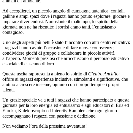
animali e l’ambiente.
Ad accoglierci, un piccolo angolo di campagna autentica: conigli,
galline e ampi spazi dove i ragazzi hanno potuto esplorare, giocare e
imparare divertendosi. Nonostante il maltempo, lo spirito della
giornata non ne ha risentito: i sorrisi erano tanti, l’entusiasmo
contagioso.
Uno degli aspetti più belli è stato l’incontro con altri centri educativi:
i ragazzi hanno avuto l’occasione di fare nuove conoscenze,
condividere giochi di gruppo e collaborare in piccole attività
all’aperto. Momenti preziosi che arricchiscono il percorso educativo
e sociale di ciascuno di loro.
Questa uscita rappresenta a pieno lo spirito di
C’entro Anch’io
:
offrire ai ragazzi esperienze inclusive, stimolanti e significative, che
aiutino a crescere insieme, ognuno con i propri tempi e i propri
talenti.
Un grazie speciale va a tutti i ragazzi che hanno partecipato a questa
giornata per la loro energia ed entusiasmo e agli educatori di Eris ed
Eureka, Kaleidoscopio ed Intercity Ramblers che ogni giorno
accompagnano i ragazzi con passione e dedizione.
Non vediamo l’ora della prossima avventura!