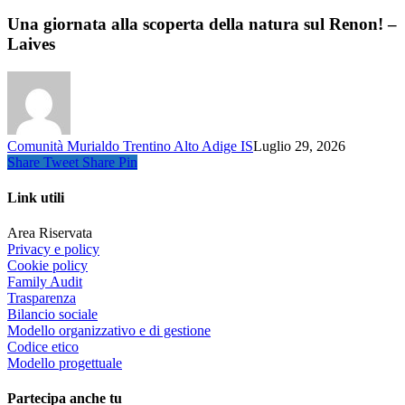
Una giornata alla scoperta della natura sul Renon! –
Laives
Comunità Murialdo Trentino Alto Adige IS
Luglio 29, 2026
Share
Tweet
Share
Pin
Link utili
Area Riservata
Privacy e policy
Cookie policy
Family Audit
Trasparenza
Bilancio sociale
Modello organizzativo e di gestione
Codice etico
Modello progettuale
Partecipa anche tu