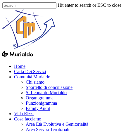
Skip
Hit enter to search or ESC to close
to
Close
main
Search
content
Menu
Home
Carta Dei Servizi
Comunità Murialdo
Chi siamo
Sportello di conciliazione
S. Leonardo Murialdo
Organigramma
Funzionigramma
Family Audit
Villa Rizzi
Cosa facciamo
Area Età Evolutiva e Genitorialità
Area Servizi Territoriali