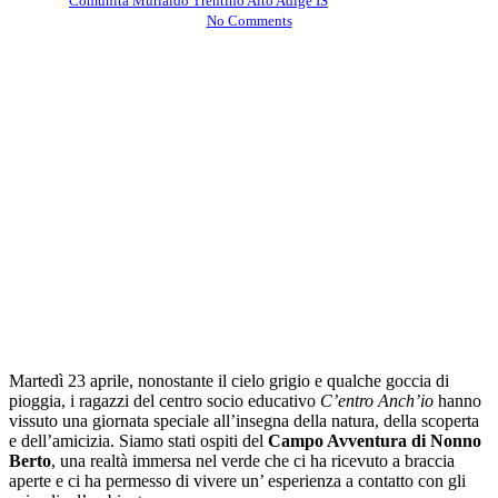
By
Comunità Murialdo Trentino Alto Adige IS
Maggio 16, 2025
No Comments
Martedì 23 aprile, nonostante il cielo grigio e qualche goccia di
pioggia, i ragazzi del centro socio educativo
C’entro Anch’io
hanno
vissuto una giornata speciale all’insegna della natura, della scoperta
e dell’amicizia. Siamo stati ospiti del
Campo Avventura di Nonno
Berto
, una realtà immersa nel verde che ci ha ricevuto a braccia
aperte e ci ha permesso di vivere un’ esperienza a contatto con gli