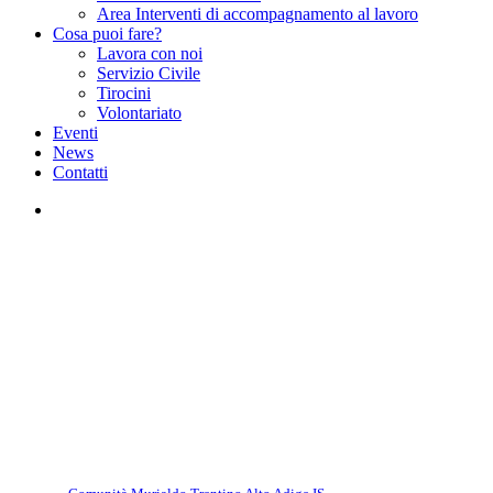
Area Interventi di accompagnamento al lavoro
Cosa puoi fare?
Lavora con noi
Servizio Civile
Tirocini
Volontariato
Eventi
News
Contatti
facebook
instagram
Comunità Murialdo Trentino Alto Adige IS
Una Giornata indimenticabile
al Campo Avventura di Nonno
Berto!