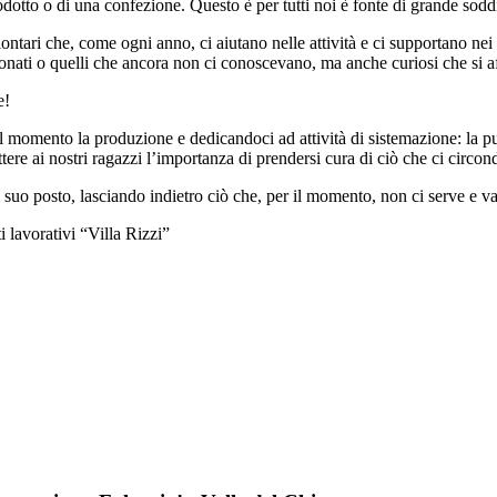
rodotto o di una confezione. Questo è per tutti noi è fonte di grande sodd
tari che, come ogni anno, ci aiutano nelle attività e ci supportano nei 
fezionati o quelli che ancora non ci conoscevano, ma anche curiosi che si 
e!
il momento la produzione e dedicandoci ad attività di sistemazione: la puli
ere ai nostri ragazzi l’importanza di prendersi cura di ciò che ci circon
al suo posto, lasciando indietro ciò che, per il momento, non ci serve e 
i lavorativi “Villa Rizzi”