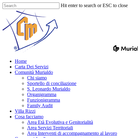
Skip
Hit enter to search or ESC to close
to
Close
main
Search
content
Menu
Home
Carta Dei Servizi
Comunità Murialdo
Chi siamo
Sportello di conciliazione
S. Leonardo Murialdo
Organigramma
Funzionigramma
Family Audit
Villa Rizzi
Cosa facciamo
Area Età Evolutiva e Genitorialità
Area Servizi Territoriali
Area Interventi di accompagnamento al lavoro