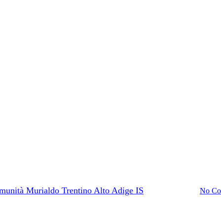
Uncategorized
Ai posti, pronti…via! – Villa Rizz
munità Murialdo Trentino Alto Adige IS
Gennaio 31, 2025
No Co