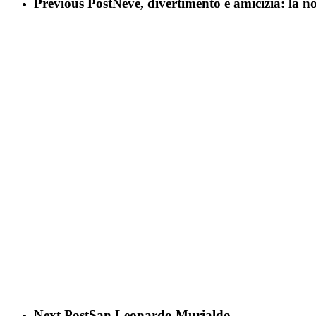
Previous Post
Neve, divertimento e amicizia: la no
Next Post
San Leonardo Murialdo