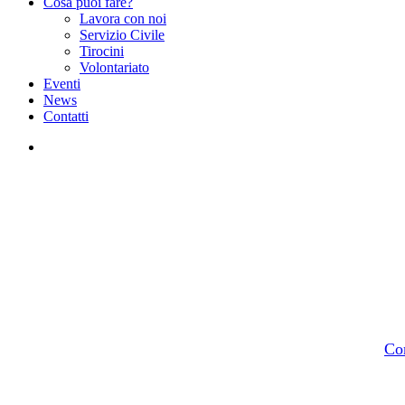
Cosa puoi fare?
Lavora con noi
Servizio Civile
Tirocini
Volontariato
Eventi
News
Contatti
facebook
instagram
By
Co