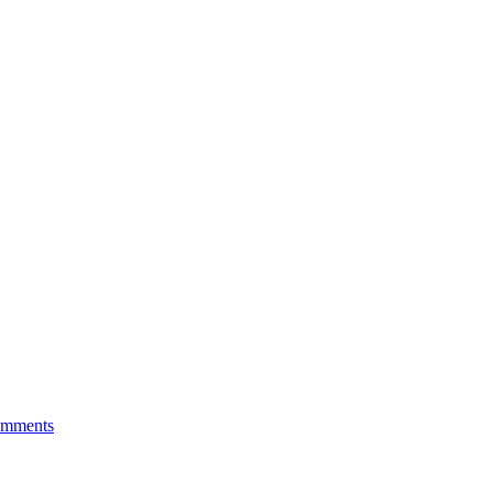
i
mments