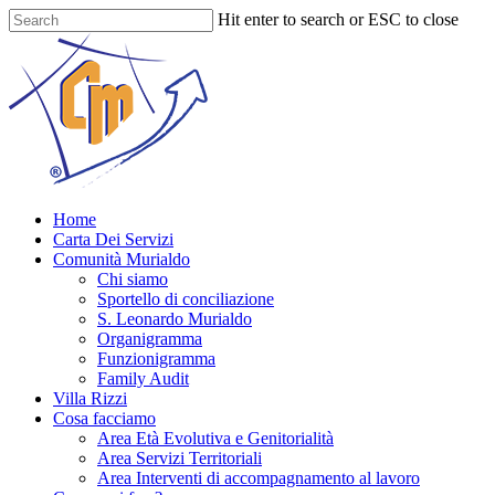
Skip
Hit enter to search or ESC to close
to
Close
main
Search
content
Menu
Home
Carta Dei Servizi
Comunità Murialdo
Chi siamo
Sportello di conciliazione
S. Leonardo Murialdo
Organigramma
Funzionigramma
Family Audit
Villa Rizzi
Cosa facciamo
Area Età Evolutiva e Genitorialità
Area Servizi Territoriali
Area Interventi di accompagnamento al lavoro