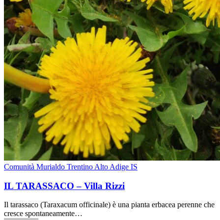
Comunità Murialdo Trentino Alto Adige IS
IL TARASSACO – Villa Rizzi
Il tarassaco (Taraxacum officinale) è una pianta erbacea perenne che
cresce spontaneamente…