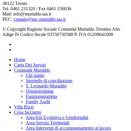
38122 Trento
Tel. 0461 231320 / Fax 0461 236036
Mail: info@murialdo.taa.it
PEC:
cmtaais@pec.murialdo.taa.it
© Copyright Ragione Sociale Comunità Murialdo Trentino Alto
Adige IS Codice fiscale 03550730588 P. IVA 01209641008
facebook
instagram
Close
Home
Menu
Carta Dei Servizi
Comunità Murialdo
Chi siamo
Sportello di conciliazione
S. Leonardo Murialdo
Organigramma
Funzionigramma
Family Audit
Villa Rizzi
Cosa facciamo
Area Età Evolutiva e Genitorialità
Area Servizi Territoriali
Area Interventi di accompagnamento al lavoro