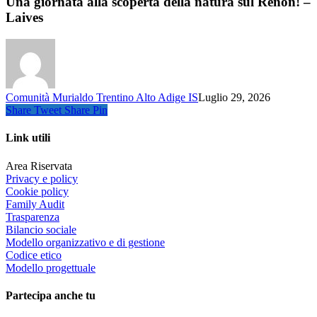
Una giornata alla scoperta della natura sul Renon! –
Laives
Comunità Murialdo Trentino Alto Adige IS
Luglio 29, 2026
Share
Tweet
Share
Pin
Link utili
Area Riservata
Privacy e policy
Cookie policy
Family Audit
Trasparenza
Bilancio sociale
Modello organizzativo e di gestione
Codice etico
Modello progettuale
Partecipa anche tu