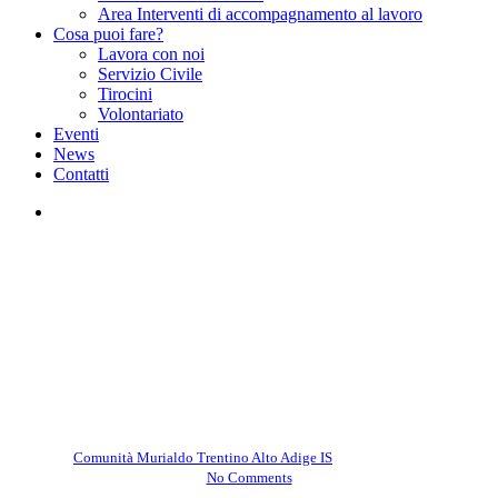
Area Interventi di accompagnamento al lavoro
Cosa puoi fare?
Lavora con noi
Servizio Civile
Tirocini
Volontariato
Eventi
News
Contatti
facebook
instagram
Comunità Murialdo Trentino Alto Adige IS
Laboratorio di Carnevale –
Valle del Chiese
By
Comunità Murialdo Trentino Alto Adige IS
Marzo 17, 2025
No Comments