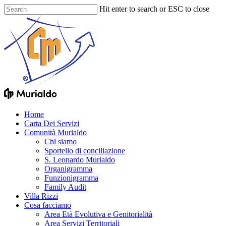
Skip
Hit enter to search or ESC to close
to
Close
main
Search
content
Menu
Home
Carta Dei Servizi
Comunità Murialdo
Chi siamo
Sportello di conciliazione
S. Leonardo Murialdo
Organigramma
Funzionigramma
Family Audit
Villa Rizzi
Cosa facciamo
Area Età Evolutiva e Genitorialità
Area Servizi Territoriali