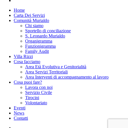
instagram
Close
Home
Menu
Carta Dei Servizi
Comunità Murialdo
Chi siamo
Sportello di conciliazione
S. Leonardo Murialdo
Organigramma
Funzionigramma
Family Audit
Villa Rizzi
Cosa facciamo
Area Età Evolutiva e Genitorialità
Area Servizi Territoriali
Area Interventi di accompagnamento al lavoro
Cosa puoi fare?
Lavora con noi
Servizio Civile
Tirocini
Volontariato
Eventi
News
Contatti