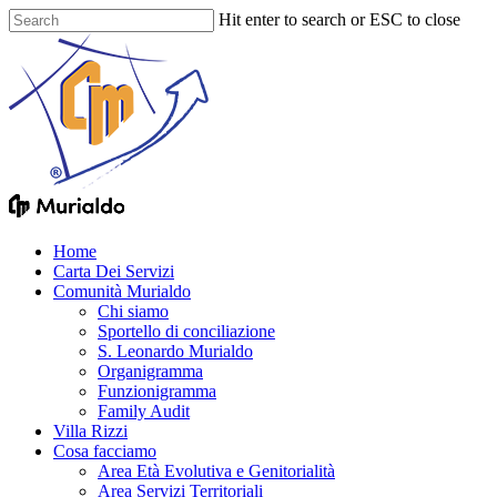
Skip
Hit enter to search or ESC to close
to
Close
main
Search
content
Menu
Home
Carta Dei Servizi
Comunità Murialdo
Chi siamo
Sportello di conciliazione
S. Leonardo Murialdo
Organigramma
Funzionigramma
Family Audit
Villa Rizzi
Cosa facciamo
Area Età Evolutiva e Genitorialità
Area Servizi Territoriali