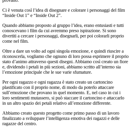
provano.
Ci è venuta così l’idea di disegnare e colorare i personaggi del film
“Inside Out 1” e “Inside Out 2”.
Quando abbiamo proposto al gruppo l’idea, erano entusiasti e tutti
conoscevano i film da cui avremmo preso ispirazione. Si sono
divertiti a cercare i personaggi, disegnarli, per poi colorarli proprio
come nel film.
Oltre a dare un volto ad ogni singola emozione, e quindi riuscire a
riconoscerla, vogliamo che ognuno di loro possa esprimere il proprio
stato d’animo attraverso questi disegni. Abbiamo così creato un fiore
e, dividendo i petali in più sezioni, abbiamo scritto all’interno sia
l’emozione principale che le sue varie sfumature.
Per ogni ragazzo e ogni ragazza è stato creato un cartoncino
plastificato con il proprio nome, di modo da poterlo attaccare
sull’emozione che provano in quel momento. E, nel caso in cui i
loro sentimenti mutassero, si può staccare il cartoncino e attaccarlo
in un altro spazio dei petali relativo all’emozione differente.
Abbiamo creato questo progetto come primo passo di un lavoro
finalizzato a sviluppare l’intelligenza emotiva dei ragazzi e delle
ragazze del centro.