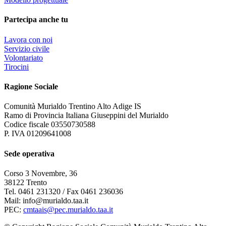
Partecipa anche tu
Lavora con noi
Servizio civile
Volontariato
Tirocini
Ragione Sociale
Comunità Murialdo Trentino Alto Adige IS
Ramo di Provincia Italiana Giuseppini del Murialdo
Codice fiscale 03550730588
P. IVA 01209641008
Sede operativa
Corso 3 Novembre, 36
38122 Trento
Tel. 0461 231320 / Fax 0461 236036
Mail: info@murialdo.taa.it
PEC:
cmtaais@pec.murialdo.taa.it