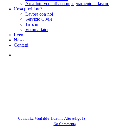
Area Interventi di accompagnamento al lavoro
Cosa puoi fare?
Lavora con noi
Servizio Civile
Tirocini
Volontariato
Eventi
News
Contatti
facebook
instagram
Comunità Murialdo Trentino Alto Adige IS
Uncategorized
L’alfabetizzazione delle
emozioni – Laives
By
Comunità Murialdo Trentino Alto Adige IS
Ottobre 22, 2024
No Comments