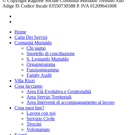
© Copyright Ragione Sociale Comunità Murialdo Trentino Alto
Adige IS Codice fiscale 03550730588 P. IVA 01209641008
facebook
instagram
Close
Home
Menu
Carta Dei Servizi
Comunità Murialdo
Chi siamo
Sportello di conciliazione
S. Leonardo Murialdo
Organigramma
Funzionigramma
Family Audit
Villa Rizzi
Cosa facciamo
Area Età Evolutiva e Genitorialità
Area Servizi Territoriali
Area Interventi di accompagnamento al lavoro
Cosa puoi fare?
Lavora con noi
Servizio Civile
Tirocini
Volontariato
Eventi