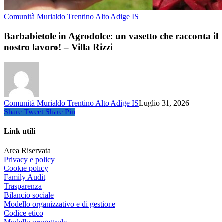
Comunità Murialdo Trentino Alto Adige IS
Barbabietole in Agrodolce: un vasetto che racconta il
nostro lavoro! – Villa Rizzi
Comunità Murialdo Trentino Alto Adige IS
Luglio 31, 2026
Share
Tweet
Share
Pin
Link utili
Area Riservata
Privacy e policy
Cookie policy
Family Audit
Trasparenza
Bilancio sociale
Modello organizzativo e di gestione
Codice etico
Modello progettuale