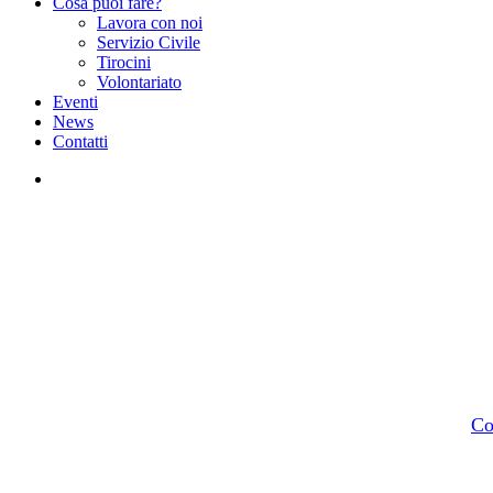
Cosa puoi fare?
Lavora con noi
Servizio Civile
Tirocini
Volontariato
Eventi
News
Contatti
facebook
instagram
By
Co