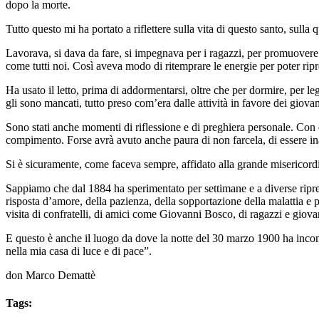
dopo la morte.
Tutto questo mi ha portato a riflettere sulla vita di questo santo, sulla 
Lavorava, si dava da fare, si impegnava per i ragazzi, per promuovere 
come tutti noi. Così aveva modo di ritemprare le energie per poter ripr
Ha usato il letto, prima di addormentarsi, oltre che per dormire, per leg
gli sono mancati, tutto preso com’era dalle attività in favore dei giovan
Sono stati anche momenti di riflessione e di preghiera personale. Con que
compimento. Forse avrà avuto anche paura di non farcela, di essere ina
Si è sicuramente, come faceva sempre, affidato alla grande misericord
Sappiamo che dal 1884 ha sperimentato per settimane e a diverse riprese
risposta d’amore, della pazienza, della sopportazione della malattia e 
visita di confratelli, di amici come Giovanni Bosco, di ragazzi e giovan
E questo è anche il luogo da dove la notte del 30 marzo 1900 ha incont
nella mia casa di luce e di pace”.
don Marco Demattè
Tags: