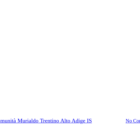
Comunità Murialdo Trentino Alto Adige IS
San Leonardo Murialdo
munità Murialdo Trentino Alto Adige IS
Giugno 25, 2024
No Co