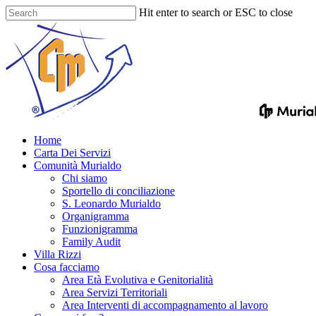
Skip
Hit enter to search or ESC to close
to
Close
main
Search
content
Menu
Home
Carta Dei Servizi
Comunità Murialdo
Chi siamo
Sportello di conciliazione
S. Leonardo Murialdo
Organigramma
Funzionigramma
Family Audit
Villa Rizzi
Cosa facciamo
Area Età Evolutiva e Genitorialità
Area Servizi Territoriali
Area Interventi di accompagnamento al lavoro