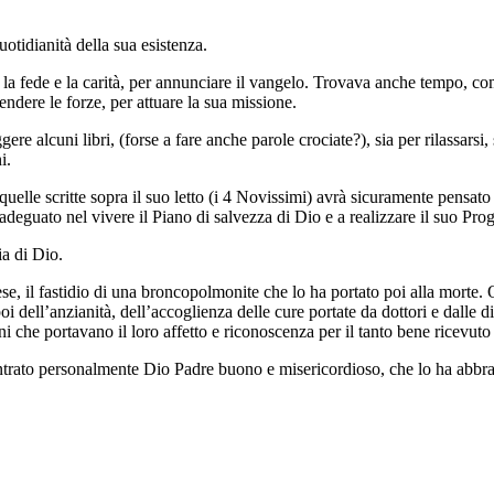
quotidianità della sua esistenza.
la fede e la carità, per annunciare il vangelo. Trovava anche tempo, com
endere le forze, per attuare la sua missione.
gere alcuni libri, (forse a fare anche parole crociate?), sia per rilassars
i.
lle scritte sopra il suo letto (i 4 Novissimi) avrà sicuramente pensato ai
deguato nel vivere il Piano di salvezza di Dio e a realizzare il suo Pr
ia di Dio.
, il fastidio di una broncopolmonite che lo ha portato poi alla morte. Q
poi dell’anzianità, dell’accoglienza delle cure portate da dottori e dall
i che portavano il loro affetto e riconoscenza per il tanto bene ricevuto
rato personalmente Dio Padre buono e misericordioso, che lo ha abbracci