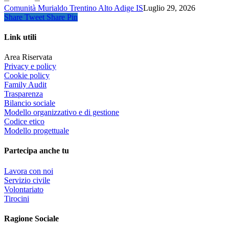
Comunità Murialdo Trentino Alto Adige IS
Luglio 29, 2026
Share
Tweet
Share
Pin
Link utili
Area Riservata
Privacy e policy
Cookie policy
Family Audit
Trasparenza
Bilancio sociale
Modello organizzativo e di gestione
Codice etico
Modello progettuale
Partecipa anche tu
Lavora con noi
Servizio civile
Volontariato
Tirocini
Ragione Sociale