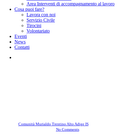
Area Interventi di accompagnamento al lavoro
Cosa puoi fare?
Lavora con noi
Servizio Civile
Tirocini
Volontariato
Eventi
News
Contatti
facebook
instagram
Comunità Murialdo Trentino Alto Adige IS
Un nuovo anno ci aspetta! –
Rovereto
By
Comunità Murialdo Trentino Alto Adige IS
Gennaio 28, 2026
No Comments