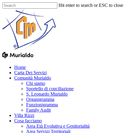
Skip
Hit enter to search or ESC to close
to
Close
main
Search
content
Menu
Home
Carta Dei Servizi
Comunità Murialdo
Chi siamo
Sportello di conciliazione
S. Leonardo Murialdo
Organigramma
Funzionigramma
Family Audit
Villa Rizzi
Cosa facciamo
Area Età Evolutiva e Genitorialità
Area Servizi Territoriali