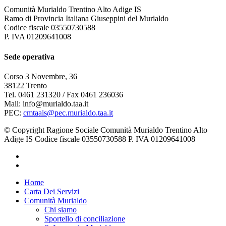
Comunità Murialdo Trentino Alto Adige IS
Ramo di Provincia Italiana Giuseppini del Murialdo
Codice fiscale 03550730588
P. IVA 01209641008
Sede operativa
Corso 3 Novembre, 36
38122 Trento
Tel. 0461 231320 / Fax 0461 236036
Mail: info@murialdo.taa.it
PEC:
cmtaais@pec.murialdo.taa.it
© Copyright Ragione Sociale Comunità Murialdo Trentino Alto
Adige IS Codice fiscale 03550730588 P. IVA 01209641008
facebook
instagram
Close
Home
Menu
Carta Dei Servizi
Comunità Murialdo
Chi siamo
Sportello di conciliazione