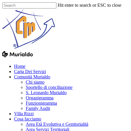
Skip
Hit enter to search or ESC to close
to
Close
main
Search
content
Menu
Home
Carta Dei Servizi
Comunità Murialdo
Chi siamo
Sportello di conciliazione
S. Leonardo Murialdo
Organigramma
Funzionigramma
Family Audit
Villa Rizzi
Cosa facciamo
Area Età Evolutiva e Genitorialità
Area Servizi Territoriali