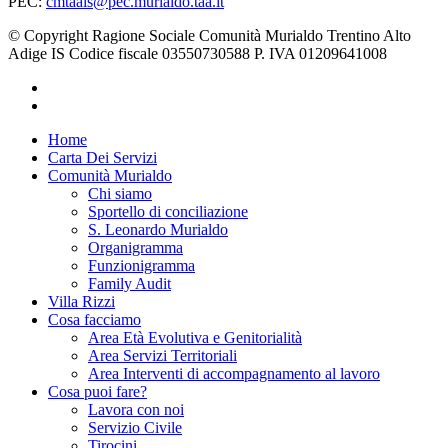
PEC:
cmtaais@pec.murialdo.taa.it
© Copyright Ragione Sociale Comunità Murialdo Trentino Alto
Adige IS Codice fiscale 03550730588 P. IVA 01209641008
facebook
instagram
Close
Home
Menu
Carta Dei Servizi
Comunità Murialdo
Chi siamo
Sportello di conciliazione
S. Leonardo Murialdo
Organigramma
Funzionigramma
Family Audit
Villa Rizzi
Cosa facciamo
Area Età Evolutiva e Genitorialità
Area Servizi Territoriali
Area Interventi di accompagnamento al lavoro
Cosa puoi fare?
Lavora con noi
Servizio Civile
Tirocini