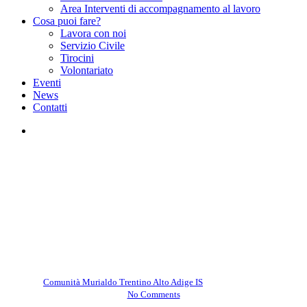
Area Interventi di accompagnamento al lavoro
Cosa puoi fare?
Lavora con noi
Servizio Civile
Tirocini
Volontariato
Eventi
News
Contatti
facebook
instagram
Comunità Murialdo Trentino Alto Adige IS
L’esperienza che parla! – Villa
Rizzi
By
Comunità Murialdo Trentino Alto Adige IS
Giugno 10, 2026
No Comments