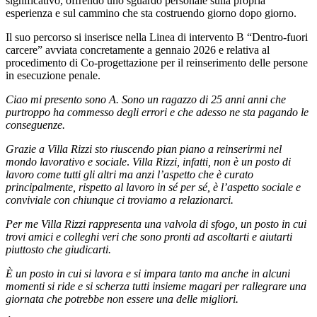
significativo, offrendo uno sguardo personale sulla propria
esperienza e sul cammino che sta costruendo giorno dopo giorno.
Il suo percorso si inserisce nella Linea di intervento B “Dentro-fuori
carcere” avviata concretamente a gennaio 2026 e relativa al
procedimento di Co-progettazione per il reinserimento delle persone
in esecuzione penale.
Ciao mi presento sono A. Sono un ragazzo di 25 anni anni che
purtroppo ha commesso degli errori e che adesso ne sta pagando le
conseguenze.
Grazie a Villa Rizzi sto riuscendo pian piano a reinserirmi nel
mondo lavorativo e sociale
.
Villa Rizzi, infatti, non è un posto di
lavoro come tutti gli altri ma anzi l’aspetto che è curato
principalmente, rispetto al lavoro in sé per sé, è l’aspetto sociale e
conviviale con chiunque ci troviamo a relazionarci.
Per me Villa Rizzi rappresenta una valvola di sfogo, un posto in cui
trovi amici e colleghi veri che sono pronti ad ascoltarti e aiutarti
piuttosto che giudicarti.
È un posto in cui si lavora e si impara tanto ma anche in alcuni
momenti si ride e si scherza tutti insieme magari per rallegrare una
giornata che potrebbe non essere una delle migliori.